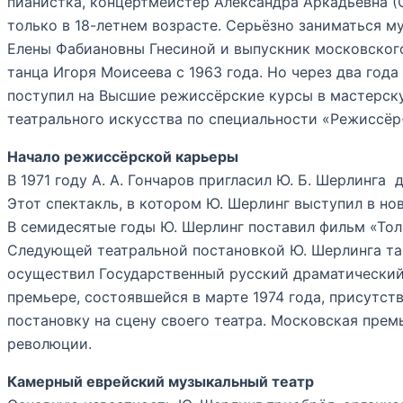
пианистка, концертмейстер Александра Аркадьевна 
только в 18-летнем возрасте. Серьёзно заниматься м
Елены Фабиановны Гнесиной и выпускник московског
танца Игоря Моисеева с 1963 года. Но через два года
поступил на Высшие режиссёрские курсы в мастерску
театрального искусства по специальности «Режиссёр
Начало режиссёрской карьеры
В 1971 году А. А. Гончаров пригласил Ю. Б. Шерлинг
Этот спектакль, в котором Ю. Шерлинг выступил в нов
В семидесятые годы Ю. Шерлинг поставил фильм «Тол
Следующей театральной постановкой Ю. Шерлинга так
осуществил Государственный русский драматический 
премьере, состоявшейся в марте 1974 года, присутст
постановку на сцену своего театра. Московская прем
революции.
Камерный еврейский музыкальный театр