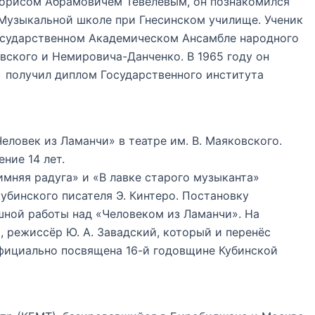
Борисом Абрамовичем Тевелевым, он познакомился
в Музыкальной школе при Гнесинском училище. Ученик
Государственном Академическом Ансамбле народного
авского и Немировича-Данченко. В 1965 году он
у получил диплом Государственного института
еловек из Ламанчи» в театре им. В. Маяковского.
ние 14 лет.
мняя радуга» и «В лавке старого музыканта»
бинского писателя Э. Кинтеро. Постановку
шной работы над «Человеком из Ламанчи». На
, режиссёр Ю. А. Завадский, который и перенёс
официально посвящена 16-й годовщине Кубинской