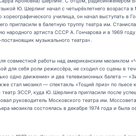
(Сарра Ароновна) Шерлинг. С отцом, радиоинженером 
узыкой Ю. Шерлинг начал с четырёхлетнего возраста 
о хореографического училища, он начал выступать в 
 его пригласили в балетную труппу театра им. Станисл
ю народного артиста СССР А. Гончарова и в 1969 год
-постановщик музыкального театра».
а для совместной работы над американским мюзиклом «Ч
ой для себя роли режиссёра, не сходил со сцены в тече
ько одно движение» и два телевизионных балета — «Зи
же стал мюзикл — спектакль «Тощий приз» по пьесе ку
театр ЭССР, куда Ю. Шерлинга пригласили после успе
вовал руководитель Московского театра им. Моссовета
ьера мюзикла состоялась в декабре 1974 года и была 