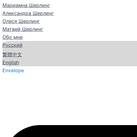
Мариамна Шерлинг
Александра Шерлинг
Олеся Шерлинг
Матвей Шерлинг
Обо мне
Русский
繁體中文
English
Envelope