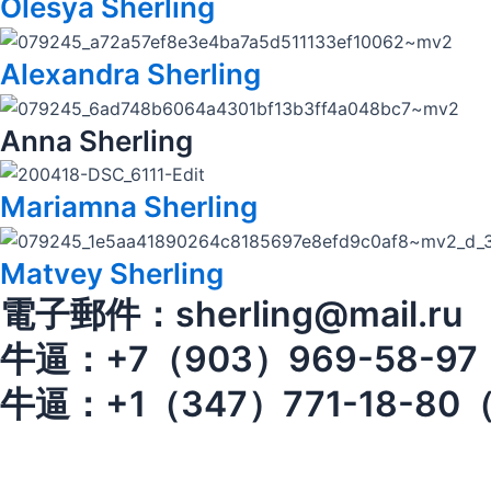
Olesya Sherling
Alexandra Sherling
Anna Sherling
Mariamna Sherling
Matvey Sherling
電子郵件：sherling@mail.ru
牛逼：+7（903）969-58-9
牛逼：+1（347）771-18-8