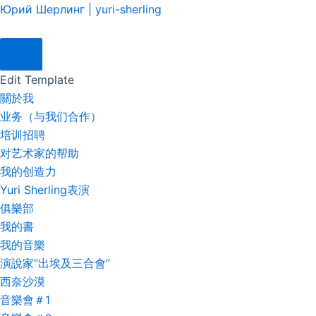
跳
Menu
Юрий Шерлинг | yuri-sherling
至
主
要
Edit Template
內
關於我
容
业务（与我们合作）
培训招聘
对艺术家的帮助
我的创造力
Yuri Sherling表演
俱樂部
我的書
我的音樂
演說家“出埃及三合會”
西奈沙漠
音樂會＃1